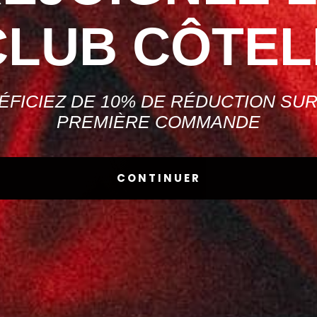
CLUB CÔTEL
ÉFICIEZ DE 10% DE RÉDUCTION SU
PREMIÈRE COMMANDE
CONTINUER