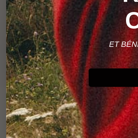
ET BÉN