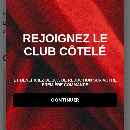
FABRICATIONS ET DÉTAILS
LIVRAISON ET RETOURS
A PROPOS DE CÔTELÉ
REJOIGNEZ LE
CLUB CÔTELÉ
COMPLÉTEZ LE LOOK
ET BÉNÉFICIEZ DE 10% DE RÉDUCTION SUR VOTRE
PREMIÈRE COMMANDE
CONTINUER