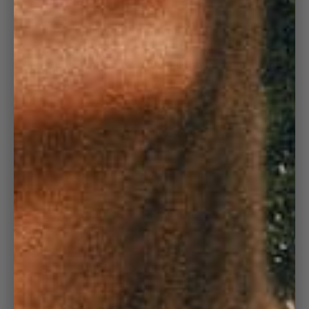
CÔTELÉ LOVERS
"J'en ai prit 2 pour mes enfants. Ils ont beaucoup aimé."
Véronique D.
PRATIQUE ET À
EMPORTER
PARTOUT