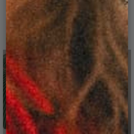
Découvrez notre trousse de toilette en velours
côtelé. Avec sa large ouverture zippée, vous pouvez
facilement ranger et accéder à tous vos articles de
toilette. La trousse est dotée d'une anse de transport
et d'accrochage sur le côté, ce qui la rend facile à
transporter et à suspendre dans votre salle de bain !