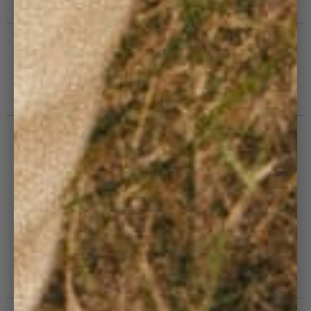
Guide d'entretien
SUIVEZ-NOUS
#JOINCOTELE
Pour ne rien manquer et construire à nos côtés le
futur de Côtelé.
ENVOYER