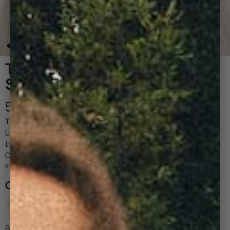
TROUSSE DE TOILETTE
SAUGE
55,00 €
Trousse de toilette en velours côtelé.
Les petits plus pratiques : sa large ouverture et sa anse de
transport sur le côté.
Composée de coton 100% biologique certifié GOTS tissé en
France, doublé en toile de coton.
COULEUR :
Bientôt disponible