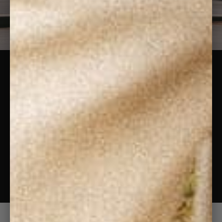
ABONNEZ-VOUS À
NOTRE
NEWSLETTER
Pour ne rien manquer de nos nouveautés &
actualités.
ENVOYER