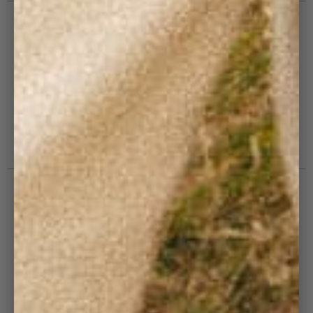
VOUS + NOUS
Nous Contacter
Compte Client
Points de Vente
Devenir Revendeur
Vos Collaborateurs en Côtelé
Blog : Côtelé Club
PRATIQUE
CGV
FAQ
Modes de livraison
Echanges & retours
Politique de remboursement