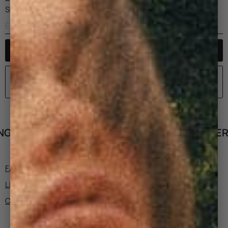
Soyez averti par e-mail dès que le produit est disponible.
M'AVERTIR
UITS
LIVRAISON OFFERTE DÈS 15
FABRICATION ET DÉTAILS
LIVRAISON ET RETOURS
CONSEILS TAILLE