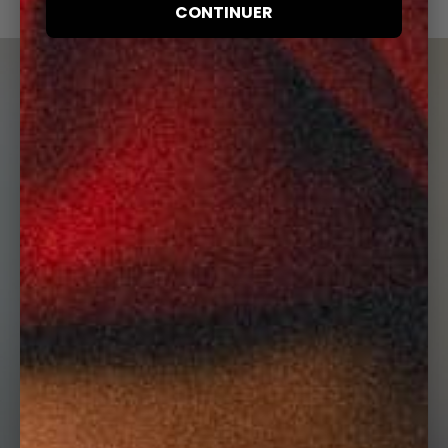
CONTINUER