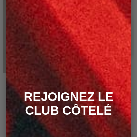
+ 8
+ 8
SAC BONNY CAMEL
SAC BONNY NAVY
REJOIGNEZ LE
140,00 €
140,00 €
CLUB CÔTELÉ
FILTRES