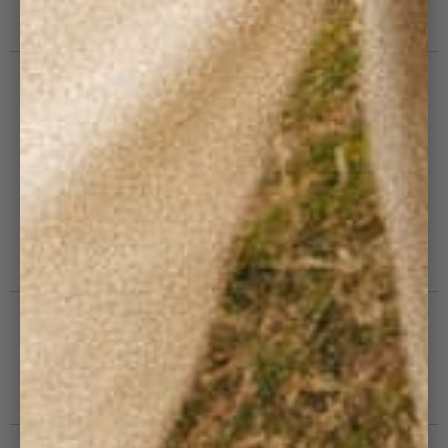
Blog : Côtelé Club
PRATIQUE
CGV
FAQ
Modes de livraison
Echanges & retours
Politique de remboursement
Guide d'entretien
SUIVEZ-NOUS