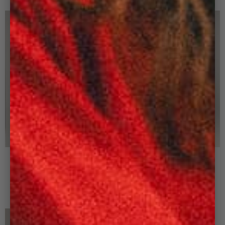
LAST CHANCE
+ 8
+ 8
SAC BONNY PRUNE
SAC BONNY SAUGE
140,00 €
140,00 €