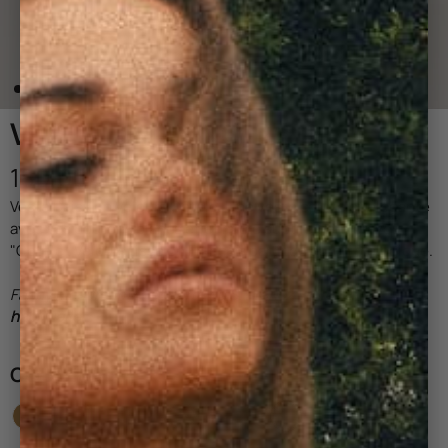
VESTE DAISY NOIRE
180,00 €
Veste Daisy en Velours Côtelé. Une
veste
courte
et élégante
avec
ses
boutons blancs effet nacré subtilement gravés
"Côtelé". V
elours tissé en France à partir de coton biologique.
Fanny mesure 1m73 et porte du S.
Prenez votre taille
habituelle.
COULEUR :