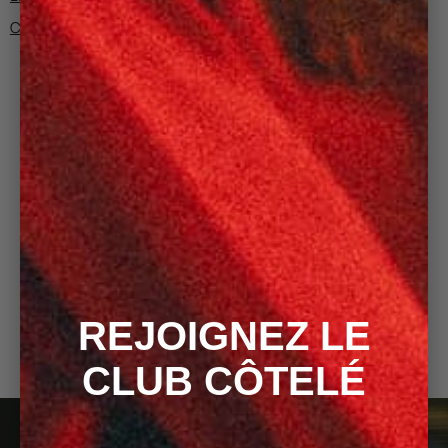
CONSEILS TAILLE
CÔTELÉ LOVERS
"Elle est magnifique. La couleur, la coupe, le velour. J’ai
hâte de la porter"
Florence L.
REJOIGNEZ LE
CLUB CÔTELÉ