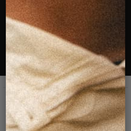
NOTRE
NEWSLETTER
Pour ne rien manquer de nos nouveautés &
actualités.
ENVOYER
VOUS + NOUS
Nous Contacter
Compte Client
Points de Vente