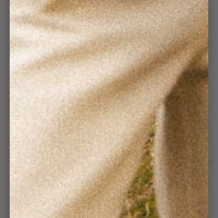
Devenir Revendeur
Vos Collaborateurs en Côtelé
Blog : Côtelé Club
PRATIQUE
CGV
FAQ
Modes de livraison
Echanges & retours
Politique de remboursement
Guide d'entretien
SUIVEZ-NOUS