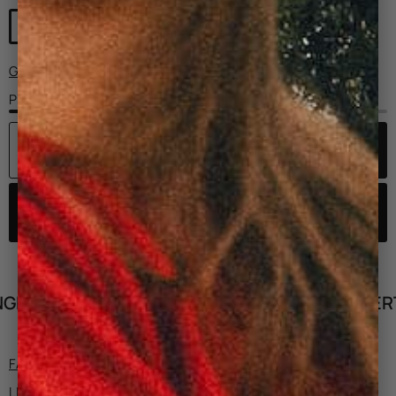
GUIDE DES TAILLES
Plus que 3 pièce(s) disponible(s)
AJOUTEZ AU PANIER
RATUITS
LIVRAISON OFFERTE DÈ
FABRICATION ET DÉTAILS
LIVRAISON ET RETOURS