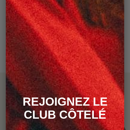
+ 1
PANTALON PINCE
FEMME SAUGE
70,00 €
140,00 €
FILTRES
REJOIGNEZ LE
CLUB CÔTELÉ