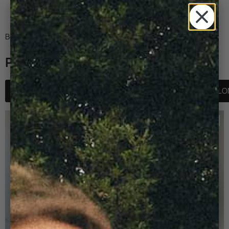
Boutique
/
PANTALONS PINCE
PANTALONS PINCE
NOUVEAUTES
TOUT
VESTES
PANTALO
-50%
-50%