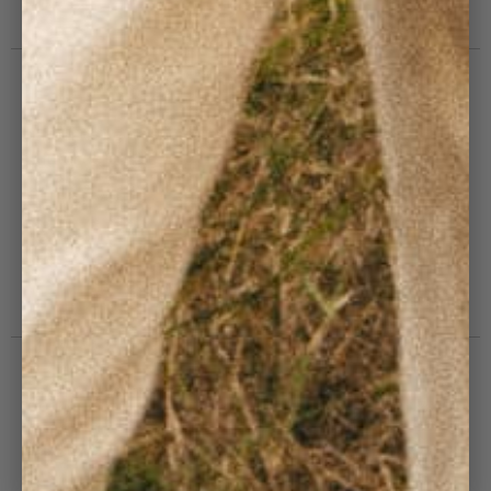
#JOINCOTELE
Pour ne rien manquer et construire à nos côtés le
futur de Côtelé.
ENVOYER
Méthodes de paiement acceptées
© Côtelé Paris