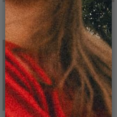
+ 1
+ 1
PANTALON PINCE
PANTALON PINCE
FEMME NOIR
FEMME PRUNE
70,00 €
140,00 €
70,00 €
140,00 €
-50%