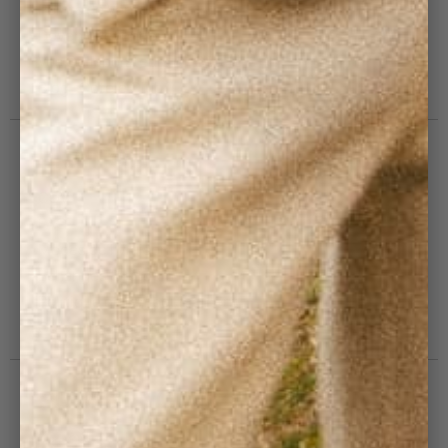
Points de Vente
Devenir Revendeur
Vos Collaborateurs en Côtelé
Blog : Côtelé Club
PRATIQUE
CGV
FAQ
Modes de livraison
Echanges & retours
Politique de remboursement
Guide d'entretien
SUIVEZ-NOUS