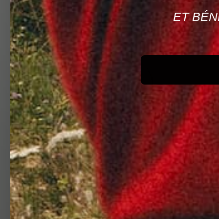
ET BÉN