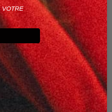
R VOTRE