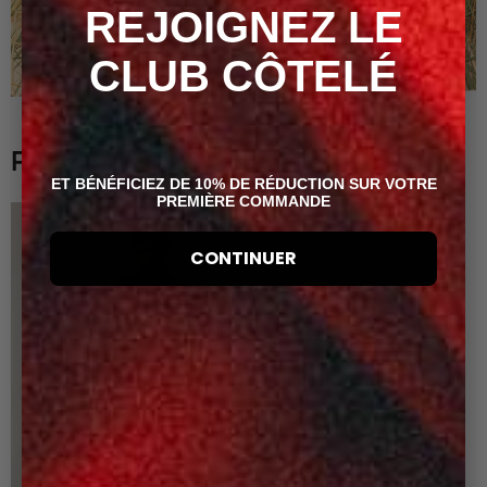
REJOIGNEZ LE
CLUB CÔTELÉ
PAIR IT WITH
ET BÉNÉFICIEZ DE 10% DE RÉDUCTION SUR VOTRE
PREMIÈRE COMMANDE
-60%
CONTINUER