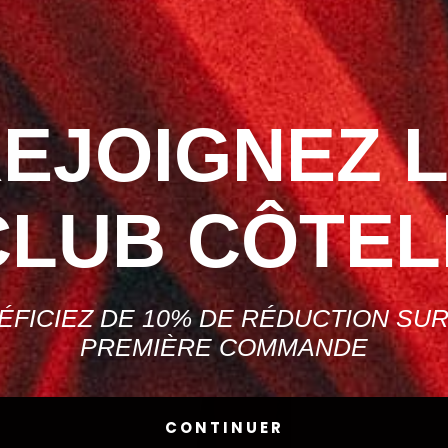
EJOIGNEZ 
CLUB CÔTEL
ÉFICIEZ DE 10% DE RÉDUCTION SU
PREMIÈRE COMMANDE
CONTINUER