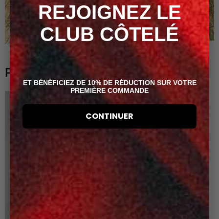
REJOIGNEZ LE
CLUB CÔTELÉ
PAIR IT WITH
ET BÉNÉFICIEZ DE 10% DE RÉDUCTION SUR VOTRE
PREMIÈRE COMMANDE
-60%
CONTINUER