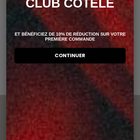
IMPACT LIMITÉ
CLUB CÔTELÉ
Notre trousse de toilette en velours Côtelé allie
élégance et responsabilité environnementale.
Composée de coton 100% biologique certifié GOTS,
ET BÉNÉFICIEZ DE 10% DE RÉDUCTION SUR VOTRE
son velours a été tissé en France dans le respect du
PREMIÈRE COMMANDE
savoir-faire local. Le zip en aluminium YKK assure une
fermeture solide et durable, tandis que la doublure
CONTINUER
en toile de coton garantit une utilisation agréable.
L'étiquette " = " tissée témoigne de notre
engagement en faveur du savoir-faire et de
l'écoresponsabilité.