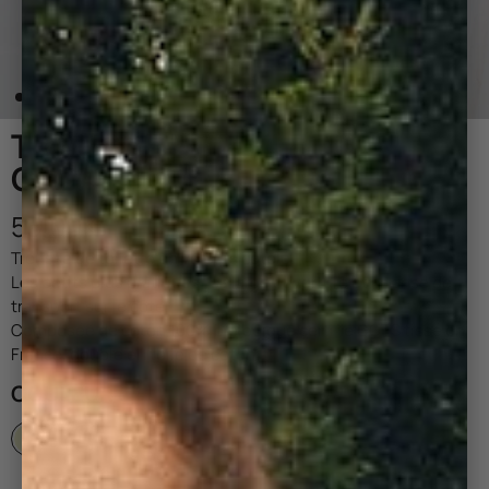
TROUSSE DE TOILETTE -
CACAHUÈTE
55,00 €
Trousse de toilette en velours côtelé.
Les petits plus pratiques : sa large ouverture et sa anse de
transport sur le côté.
Composée de coton 100% biologique certifié GOTS tissé en
France, doublé en toile de coton.
COULEUR :