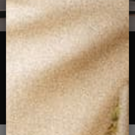
ABONNEZ-VOUS À
NOTRE
NEWSLETTER
Pour ne rien manquer de nos nouveautés &
actualités.
ENVOYER