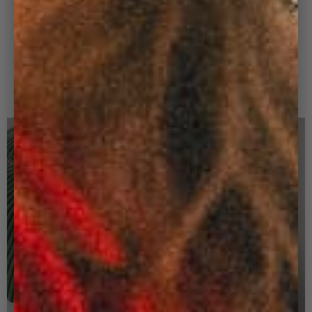
Découvrez notre trousse de toilette en velours
côtelé. Avec sa large ouverture zippée, vous pouvez
facilement ranger et accéder à tous vos articles de
toilette. La trousse est dotée d'une anse de transport
et d'accrochage sur le côté, ce qui la rend facile à
transporter et à suspendre dans votre salle de bain !