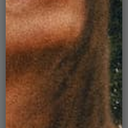
CÔTELÉ LOVERS
"J'en ai prit 2 pour mes enfants. Ils ont beaucoup aimé."
Véronique D.
PRATIQUE ET À
EMPORTER
PARTOUT