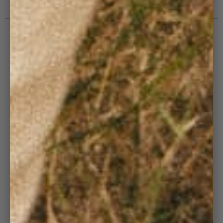
Guide d'entretien
SUIVEZ-NOUS
#JOINCOTELE
Pour ne rien manquer et construire à nos côtés le
futur de Côtelé.
ENVOYER