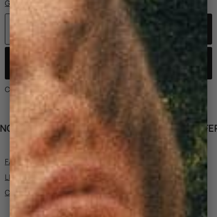
GUIDE DES TAILLES
AJOUTEZ AU PANIER
Commandez maintenant pour être livré(e)
vendredi
ITS
LIVRAISON OFFERTE DÈS 150
FABRICATION ET DÉTAILS
LIVRAISON ET RETOURS
CONSEILS TAILLE