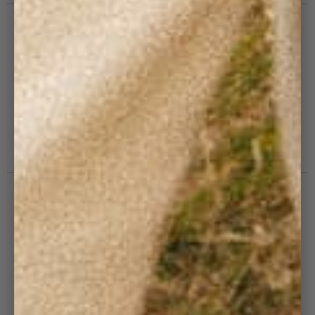
VOUS + NOUS
Nous Contacter
Compte Client
Points de Vente
Devenir Revendeur
Vos Collaborateurs en Côtelé
Blog : Côtelé Club
PRATIQUE
CGV
FAQ
Modes de livraison
Echanges & retours
Politique de remboursement